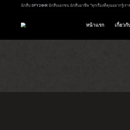
นักสืบ SPY24HR นักสืบเอกชน นักสืบอาชีพ “ทุกเรื่องที่คุณอยากรู้เรา
หน้าแรก
เกี่ยวก