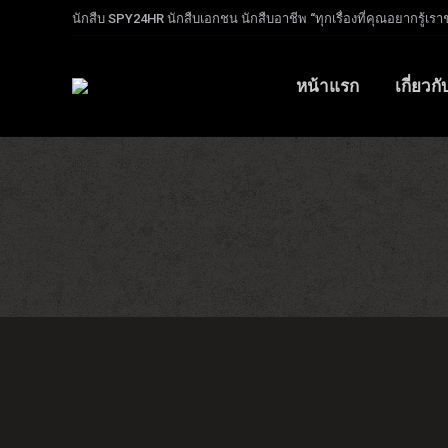
นักสืบ SPY24HR นักสืบเอกชน นักสืบอาชีพ “ทุกเรื่องที่คุณอยากรู้เรา
หน้าแรก
เกี่ยวก